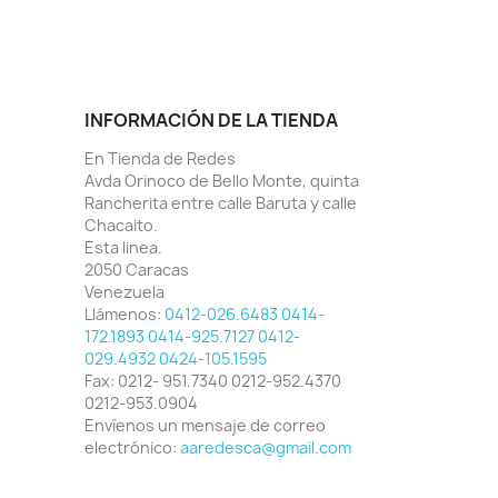
INFORMACIÓN DE LA TIENDA
En Tienda de Redes
Avda Orinoco de Bello Monte, quinta
Rancherita entre calle Baruta y calle
Chacaito.
Esta linea.
2050 Caracas
Venezuela
Llámenos:
0412-026.6483 0414-
172.1893 0414-925.7127 0412-
029.4932 0424-105.1595
Fax:
0212- 951.7340 0212-952.4370
0212-953.0904
Envíenos un mensaje de correo
electrónico:
aaredesca@gmail.com