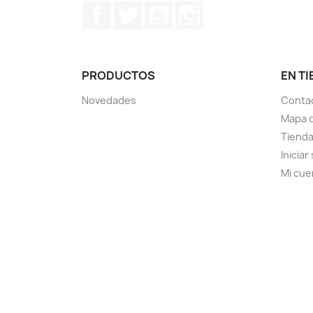
Facebook
Twitter
YouTube
Instagram
PRODUCTOS
EN T
Novedades
Contac
Mapa d
Tiend
Iniciar
Mi cue