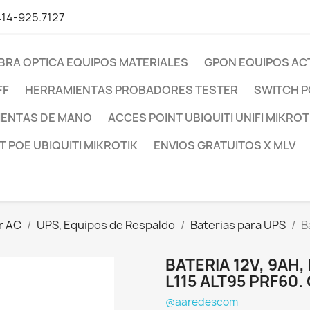
414-925.7127
IBRA OPTICA EQUIPOS MATERIALES
GPON EQUIPOS AC
FF
HERRAMIENTAS PROBADORES TESTER
SWITCH P
IENTAS DE MANO
ACCES POINT UBIQUITI UNIFI MIKROT
 POE UBIQUITI MIKROTIK
ENVIOS GRATUITOS X MLV
or AC
UPS, Equipos de Respaldo
Baterias para UPS
B
BATERIA 12V, 9AH
L115 ALT95 PRF60.
@aaredescom