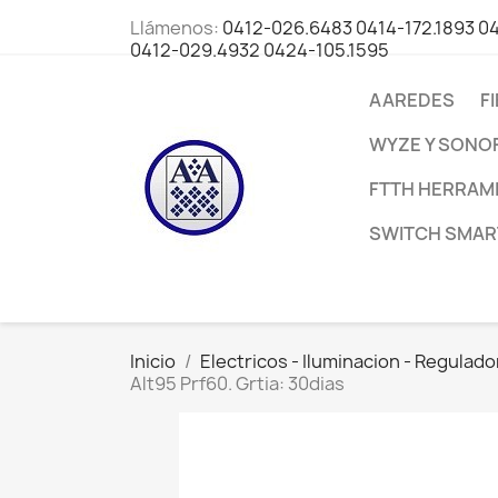
Llámenos:
0412-026.6483 0414-172.1893 0
0412-029.4932 0424-105.1595
AAREDES
F
WYZE Y SONO
FTTH HERRAM
SWITCH SMART
Inicio
Electricos - Iluminacion - Regulad
Alt95 Prf60. Grtia: 30dias