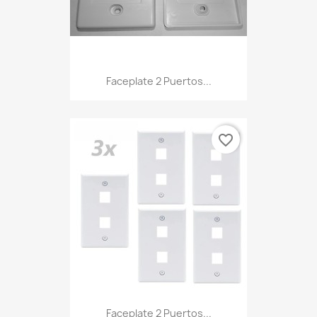
Faceplate 2 Puertos...
favorite_border
Faceplate 2 Puertos...