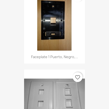
Faceplate 1 Puerto, Negro,...
favorite_border