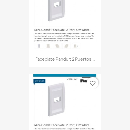
Faceplate Panduit 2 Puertos...
favorite_border