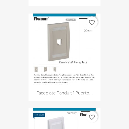
favorite_border
Faceplate Panduit 1 Puerto...
favorite_border