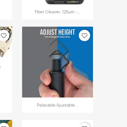
Vista rápida

Fiber Cleaver, 125um -...
favorite_border
favorite_border
Vista rápida

Pelacable Ajustable...