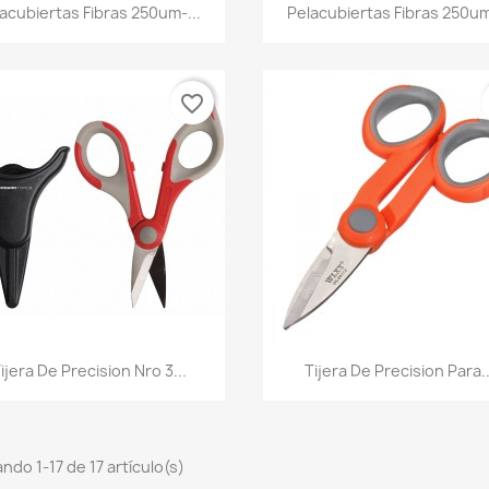
Vista rápida
Vista rápida


acubiertas Fibras 250um-...
Pelacubiertas Fibras 250um
favorite_border
Vista rápida
Vista rápida


ijera De Precision Nro 3...
Tijera De Precision Para..
ndo 1-17 de 17 artículo(s)