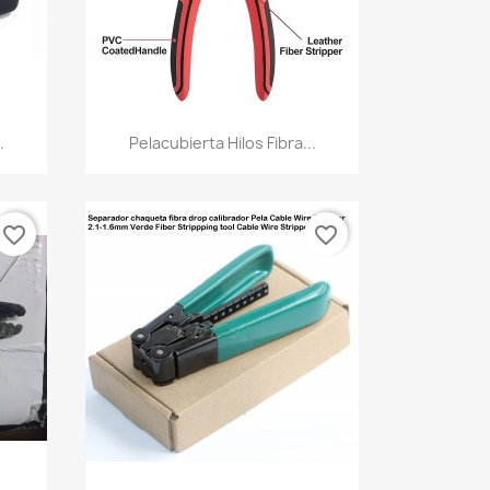
Vista rápida

.
Pelacubierta Hilos Fibra...
favorite_border
favorite_border