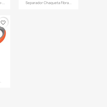
Vista rápida

-...
Separador Chaqueta Fibra...
favorite_border
.