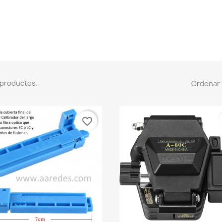
 productos.
Ordenar 
favorite_border