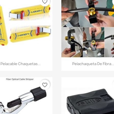
favorite_border
Vista rápida
Vista rápida


Pelacable Chaquetas...
Pelachaqueta De Fibra..
favorite_border