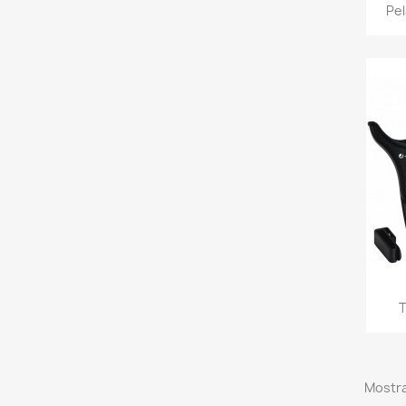
Pel
T
Mostra