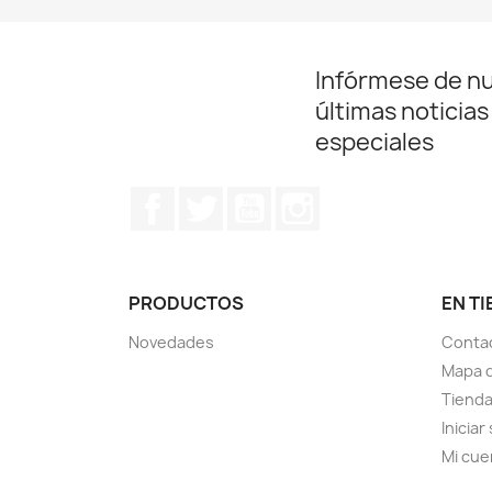
Infórmese de n
últimas noticias
especiales
Facebook
Twitter
YouTube
Instagram
PRODUCTOS
EN T
Novedades
Contac
Mapa d
Tiend
Iniciar
Mi cue