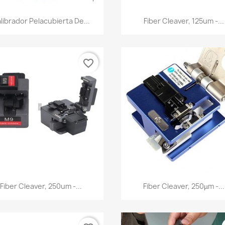
Vista rápida
Vista rápida


librador Pelacubierta De...
Fiber Cleaver, 125um -...
favorite_border
Vista rápida
Vista rápida


Fiber Cleaver, 250um -...
Fiber Cleaver, 250µm -...