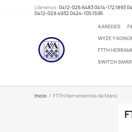
Llámenos:
0412-026.6483 0414-172.1893 0
0412-029.4932 0424-105.1595
AAREDES
F
WYZE Y SONO
FTTH HERRAM
SWITCH SMART
Inicio
FTTH Herramientas de Mano
F