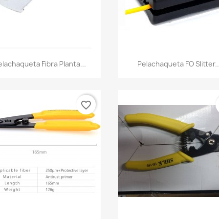
Vista rápida
Vista rápida


elachaqueta Fibra Planta...
Pelachaqueta FO Slitter..
favorite_border